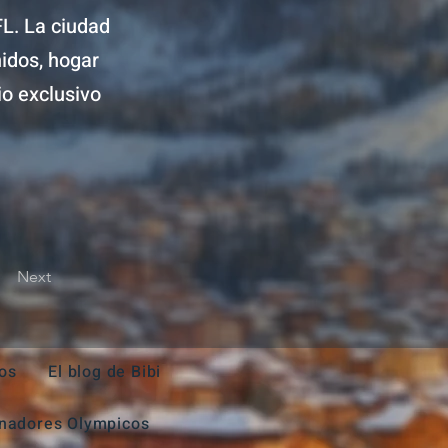
FL. La ciudad
idos, hogar
io exclusivo
Next
os
El blog de Bibi
nadores Olympicos