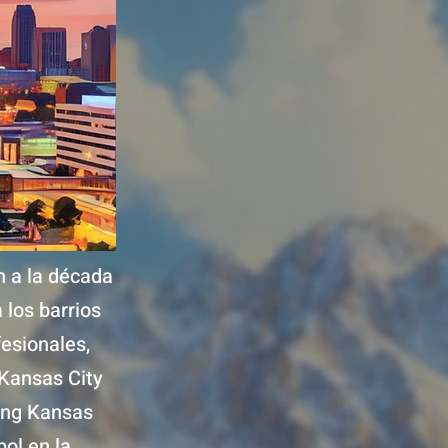
n a la década
 los barrios
fesionales,
 Kansas City
ing Kansas
ol en la