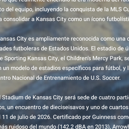
ito del equipo, incluyendo la conquista de la MLS C
a consolidar a Kansas City como un ícono futbolíst
Kansas City es ampliamente reconocida como una d
ades futboleras de Estados Unidos. El estadio de ú
 Sporting Kansas City, el Children’s Mercy Park, s
 un modelo de estadios específicos para fútbol, y 
entro Nacional de Entrenamiento de U.S. Soccer.
 Stadium de Kansas City será sede de cuatro parti
s, un encuentro de dieciseisavos y uno de cuartos d
l 11 de julio de 2026. Certificado por Guinness com
e más ruidoso del mundo (142.2 dBA en 2013), Arrow