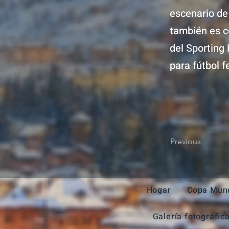
escenario de
también es c
del Sporting
para fútbol 
Previous
Hogar
Copa Mund
Galería fotográfic