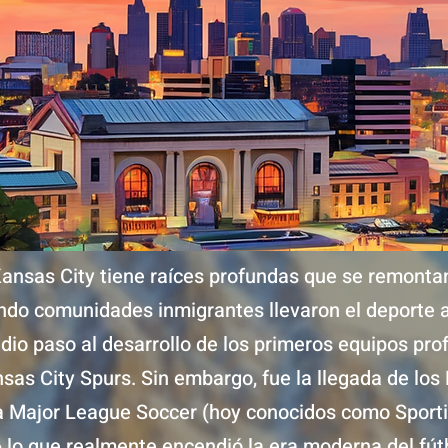
 Kansas City tiene raíces profundas que se remonta
ndo comunidades inmigrantes llevaron el deporte a
 dio paso al desarrollo de los primeros equipos pro
sas City Spurs. Sin embargo, fue la llegada de los
a Major League Soccer (hoy conocidos como Sport
6 lo que realmente encendió la era moderna del fútb