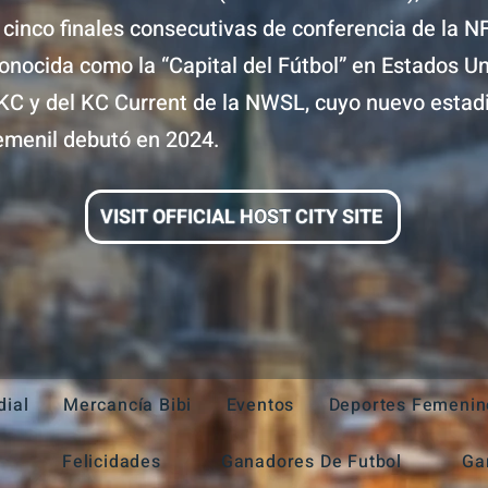
 cinco finales consecutivas de conferencia de la N
onocida como la “Capital del Fútbol” en Estados Un
 KC y del KC Current de la NWSL, cuyo nuevo estad
femenil debutó en 2024.
VISIT OFFICIAL HOST CITY SITE
ial
Mercancía Bibi
Eventos
Deportes Femenin
a
Felicidades
Ganadores De Futbol
Ga