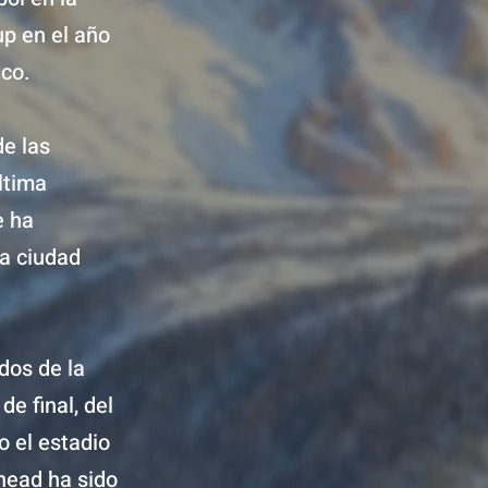
up en el año
ico.
e las
ltima
e ha
la ciudad
dos de la
e final, del
o el estadio
head ha sido