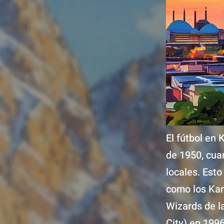
El fútbol en
de 1950, cua
locales. Esto
como los Kan
Wizards de l
City) en 199