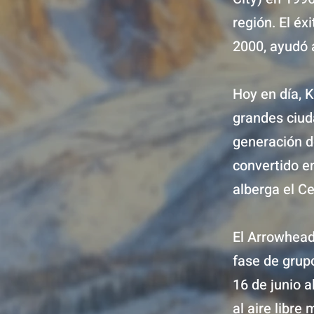
región. El éx
2000, ayudó 
Hoy en día, 
grandes ciud
generación de
convertido en
alberga el C
El Arrowhead
fase de grupo
16 de junio a
al aire libr