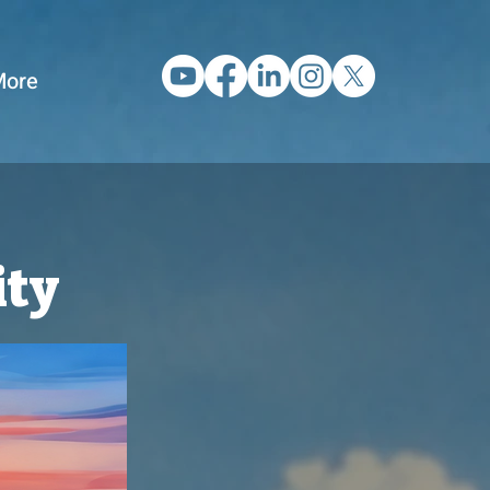
ore
ity