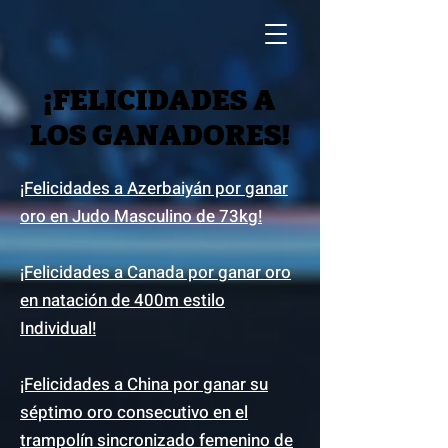
¡FELICIDADES A
¡FELICIDADES A
LOS GANADORES!
LOS GANADORES!
¡Felicidades a Azerbaiyán por ganar
oro en Judo Masculino de 73kg!
¡Felicidades a Canada por ganar oro
en natación de 400m estilo
Individual!
¡Felicidades a China por ganar su
séptimo oro consecutivo en el
trampolín sincronizado femenino de